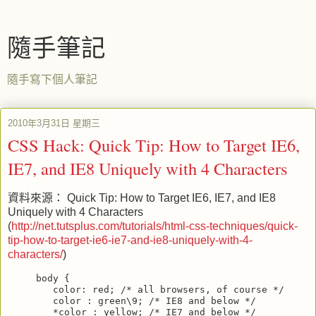
隨手筆記
隨手寫下個人筆記
2010年3月31日 星期三
CSS Hack: Quick Tip: How to Target IE6,
IE7, and IE8 Uniquely with 4 Characters
資料來源： Quick Tip: How to Target IE6, IE7, and IE8
Uniquely with 4 Characters
(
http://net.tutsplus.com/tutorials/html-css-techniques/quick-
tip-how-to-target-ie6-ie7-and-ie8-uniquely-with-4-
characters/
)
body {
   color: red; /* all browsers, of course */
   color : green\9; /* IE8 and below */
   *color : yellow; /* IE7 and below */